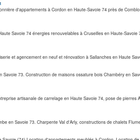
t
onnière d'appartements à Cordon en Haute-Savoie 74 près de Comblo
 Haute Savoie 74 énergies renouvelables à Cruseilles en Haute-Savoie 
serie et agencement en neuf et rénovation à Sallanches en Haute Sa
 Savoie 73. Construction de maisons ossature bois Chambéry en Savoi
ntreprise artisanale de carrelage en Haute Savoie 74, pose de pierres
 en Savoie 73. Charpente Val d'Arly, constructions de chalets Flum
te Savoie (74) Location d'appartements meublés à Cordon. Location de