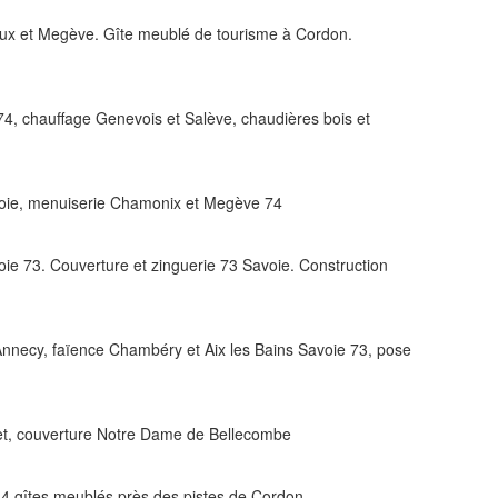
ux et Megève. Gîte meublé de tourisme à Cordon.
74, chauffage Genevois et Salève, chaudières bois et
voie, menuiserie Chamonix et Megève 74
e 73. Couverture et zinguerie 73 Savoie. Construction
 Annecy, faïence Chambéry et Aix les Bains Savoie 73, pose
et, couverture Notre Dame de Bellecombe
 4 gîtes meublés près des pistes de Cordon