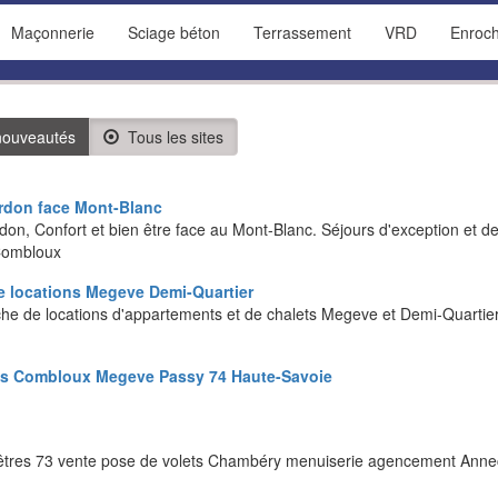
Maçonnerie
Sciage béton
Terrassement
VRD
Enroc
ouveautés
Tous les sites
ordon face Mont-Blanc
don, Confort et bien être face au Mont-Blanc. Séjours d'exception et 
 Combloux
e locations Megeve Demi-Quartier
he de locations d'appartements et de chalets Megeve et Demi-Quartier
es Combloux Megeve Passy 74 Haute-Savoie
êtres 73 vente pose de volets Chambéry menuiserie agencement Ann