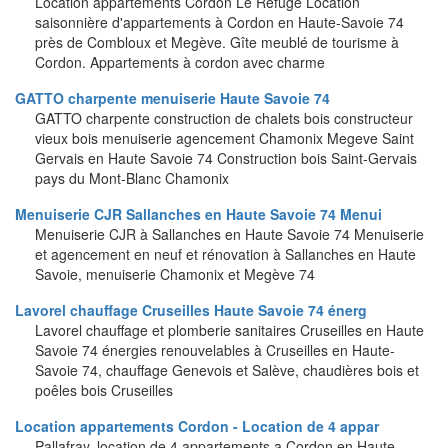
Location appartements Cordon Le Refuge Location
saisonnière d'appartements à Cordon en Haute-Savoie 74
près de Combloux et Megève. Gîte meublé de tourisme à
Cordon. Appartements à cordon avec charme
GATTO charpente menuiserie Haute Savoie 74
GATTO charpente construction de chalets bois constructeur
vieux bois menuiserie agencement Chamonix Megeve Saint
Gervais en Haute Savoie 74 Construction bois Saint-Gervais
pays du Mont-Blanc Chamonix
Menuiserie CJR Sallanches en Haute Savoie 74 Menui
Menuiserie CJR à Sallanches en Haute Savoie 74 Menuiserie
et agencement en neuf et rénovation à Sallanches en Haute
Savoie, menuiserie Chamonix et Megève 74
Lavorel chauffage Cruseilles Haute Savoie 74 énerg
Lavorel chauffage et plomberie sanitaires Cruseilles en Haute
Savoie 74 énergies renouvelables à Cruseilles en Haute-
Savoie 74, chauffage Genevois et Salève, chaudières bois et
poêles bois Cruseilles
Location appartements Cordon - Location de 4 appar
Pallafray, location de 4 appartements a Cordon en Haute