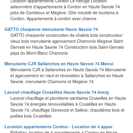
Location appartements Cordon Le Refuge Location
saisonnière d'appartements à Cordon en Haute-Savoie 74
près de Combloux et Megève. Gîte meublé de tourisme à
Cordon. Appartements à cordon avec charme
GATTO charpente menuiserie Haute Savoie 74
GATTO charpente construction de chalets bois constructeur
vieux bois menuiserie agencement Chamonix Megeve Saint
Gervais en Haute Savoie 74 Construction bois Saint-Gervais
pays du Mont-Blanc Chamonix
Menuiserie CJR Sallanches en Haute Savoie 74 Menui
Menuiserie CJR à Sallanches en Haute Savoie 74 Menuiserie
et agencement en neuf et rénovation à Sallanches en Haute
Savoie, menuiserie Chamonix et Megève 74
Lavorel chauffage Cruseilles Haute Savoie 74 énerg
Lavorel chauffage et plomberie sanitaires Cruseilles en Haute
Savoie 74 énergies renouvelables à Cruseilles en Haute-
Savoie 74, chauffage Genevois et Salève, chaudières bois et
poêles bois Cruseilles
Location appartements Cordon - Location de 4 appar
Pallafray, location de 4 appartements a Cordon en Haute